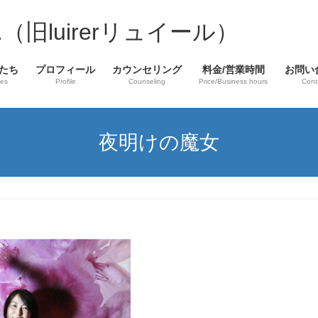
laire.（旧luirerリュイール）
たち
プロフィール
カウンセリング
料金/営業時間
お問い
hes
Profile
Counseling
Price/Business hours
Cont
夜明けの魔女