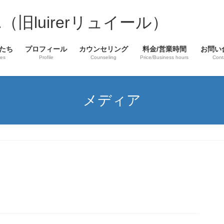
laire.（旧luirerリュイール）
たち
プロフィール
カウンセリング
料金/営業時間
お問い
hes
Profile
Counseling
Price/Business hours
Cont
メディア