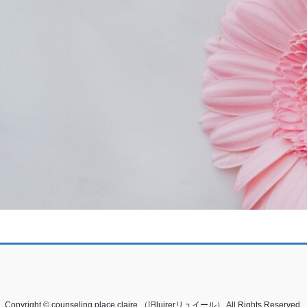
Copyright © counseling place claire.（旧luirerリュイール） All Rights Reserved.