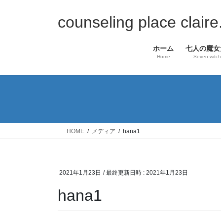
コ
ナ
ン
ビ
counseling place c
テ
ゲ
ン
ー
ホーム
七人の魔女
ツ
シ
Home
Seven witc
へ
ョ
ス
ン
キ
に
ッ
移
プ
動
HOME
メディア
hana1
2021年1月23日
/ 最終更新日時 :
2021年1月23日
hana1