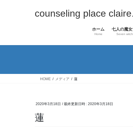
コ
ナ
ン
ビ
counseling place c
テ
ゲ
ン
ー
ホーム
七人の魔女
ツ
シ
Home
Seven witc
へ
ョ
ス
ン
キ
に
ッ
移
プ
動
HOME
メディア
蓮
2020年3月18日
/ 最終更新日時 :
2020年3月18日
蓮