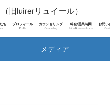
laire.（旧luirerリュイール）
たち
プロフィール
カウンセリング
料金/営業時間
お問い
hes
Profile
Counseling
Price/Business hours
Cont
メディア