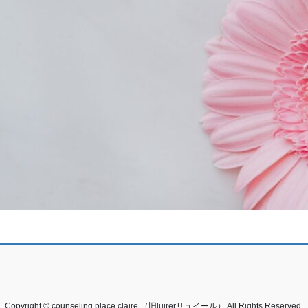
Copyright © counseling place claire.（旧luirerリュイール） All Rights Reserved.